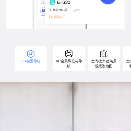
AR实景导航
VR全景导览与导
室内/室外建筑景
室
航
观模型地图